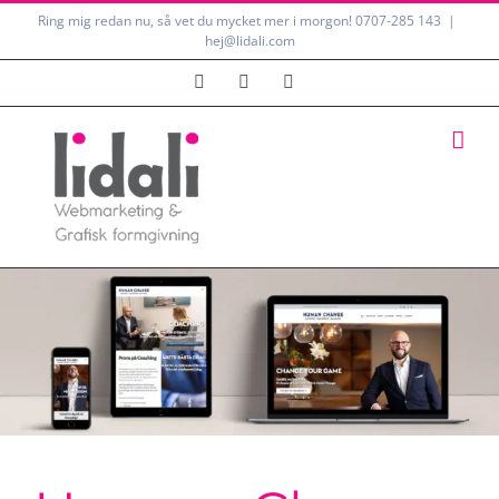
Fortsätt
Ring mig redan nu, så vet du mycket mer i morgon!
0707-285 143
|
hej@lidali.com
till
innehållet
Instagram
LinkedIn
LinkedIn