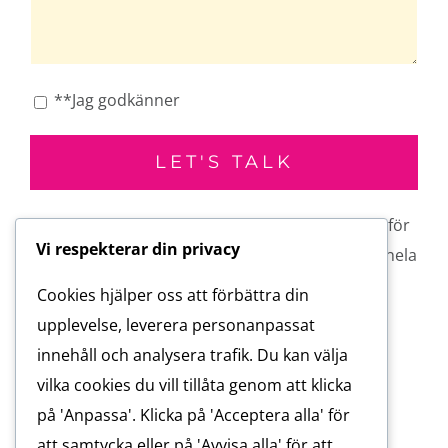
**Jag godkänner
** Jag godkänner att ni sparar min information för
Vi respekterar din privacy
att kontakta mig angående det här ärendet. Se hela
Privacy Policy
.
Cookies hjälper oss att förbättra din
upplevelse, leverera personanpassat
innehåll och analysera trafik. Du kan välja
vilka cookies du vill tillåta genom att klicka
på 'Anpassa'. Klicka på 'Acceptera alla' för
att samtycka eller på 'Avvisa alla' för att