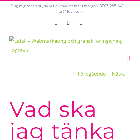
Fortsätt
Ring mig redan nu, så vet du mycket mer i morgon!
0707-285 143
|
hej@lidali.com
till
innehållet
Instagram
LinkedIn
LinkedIn
Föregående
Nästa
Vad ska
jag tänka