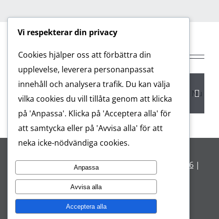
Vi respekterar din privacy
Cookies hjälper oss att förbättra din
Relaterade inlägg
upplevelse, leverera personanpassat
innehåll och analysera trafik. Du kan välja
vilka cookies du vill tillåta genom att klicka
på 'Anpassa'. Klicka på 'Acceptera alla' för
att samtycka eller på 'Avvisa alla' för att
neka icke-nödvändiga cookies.
© Copyright 2001 -
2026 Lidali AB |
08 28 48 96
|
Anpassa
hej@lidali.com
|
Privacy Policy
Avvisa alla
Acceptera alla
Instagram
LinkedIn
LinkedIn